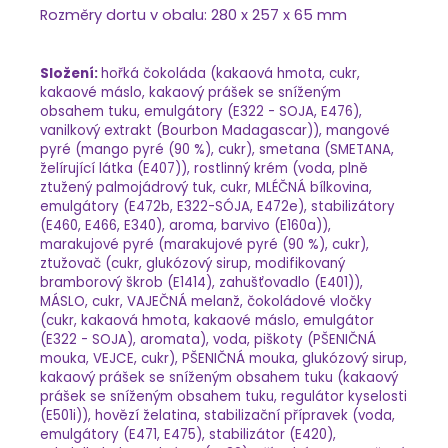
Rozměry dortu v obalu: 280 x 257 x 65 mm
Složení:
hořká čokoláda (kakaová hmota, cukr,
kakaové máslo, kakaový prášek se sníženým
obsahem tuku, emulgátory (E322 - SOJA, E476),
vanilkový extrakt (Bourbon Madagascar)), mangové
pyré (mango pyré (90 %), cukr), smetana (SMETANA,
želírující látka (E407)), rostlinný krém (voda, plně
ztužený palmojádrový tuk, cukr, MLÉČNÁ bílkovina,
emulgátory (E472b, E322-SÓJA, E472e), stabilizátory
(E460, E466, E340), aroma, barvivo (E160a)),
marakujové pyré (marakujové pyré (90 %), cukr),
ztužovač (cukr, glukózový sirup, modifikovaný
bramborový škrob (E1414), zahušťovadlo (E401)),
MÁSLO, cukr, VAJEČNÁ melanž, čokoládové vločky
(cukr, kakaová hmota, kakaové máslo, emulgátor
(E322 - SOJA), aromata), voda, piškoty (PŠENIČNÁ
mouka, VEJCE, cukr), PŠENIČNÁ mouka, glukózový sirup,
kakaový prášek se sníženým obsahem tuku (kakaový
prášek se sníženým obsahem tuku, regulátor kyselosti
(E501i)), hovězí želatina, stabilizační přípravek (voda,
emulgátory (E471, E475), stabilizátor (E420),