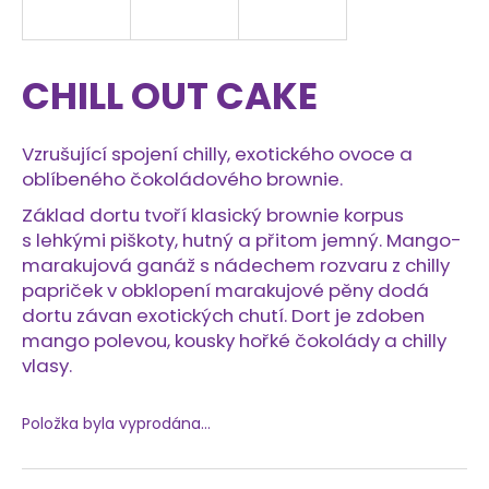
a
j
í
CHILL OUT CAKE
t
?
Vzrušující spojení chilly, exotického ovoce a
oblíbeného čokoládového brownie.
Základ dortu tvoří klasický brownie korpus
s lehkými piškoty, hutný a přitom jemný. Mango-
HLEDAT
marakujová ganáž s nádechem rozvaru z chilly
papriček v obklopení marakujové pěny dodá
dortu závan exotických chutí. Dort je zdoben
mango polevou, kousky hořké čokolády a chilly
D
vlasy.
o
p
o
Položka byla vyprodána…
r
u