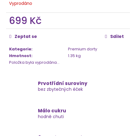
č
Vyprodáno
u
j
699 Kč
e
m
Měrná
e
cena:
Zeptat se
Sdílet
Kategorie
:
Premium dorty
Hmotnost
:
1.35 kg
Položka byla vyprodána…
Prvotřídní suroviny
bez zbytečných éček
Málo cukru
hodně chuti