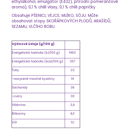
ethylalkohol, emulgátor (E432), přírodní pomerančové
aroma), 0,1 % chilli vlasy, 0,1 % chilli papričky
Obsahuje PŠENICI, VEJCE, MLÉKO, SÓJU. Může
obsahovat stopy SKOŘÁPKOVÝCH PLODŮ, ARAŠÍDŮ,
SEZAMU, VLČÍHO BOBU.
Výživové údaje (g/100 g)
Energetická hodnota (kJ/100 g)
1493
Energetická hodnota (kcal/100 g)
357
Tuky
22
-nasycené mastné kyseliny
14
Sacharidy
36
-cukry
30
Vláknina
3,6
Bílkoviny
4,0
Sůl
0,1