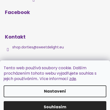
Facebook
Kontakt
shop.dorties
@
sweetdelight.eu
Tento web používá soubory cookie. Dalším
procházením tohoto webu vyjadřujete souhlas s
jejich používáním.. Více informací
zde
.
Nastavení
Vytvořil Shoptet
Souhlasím
Copyright 2026
Dorties
. Všechna práva vyhrazena.