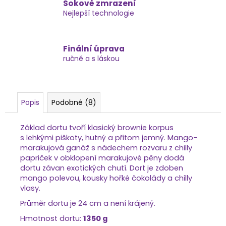
Šokové zmrazení
Nejlepší technologie
Finální úprava
ručně a s láskou
Popis
Podobné (8)
Základ dortu tvoří klasický brownie korpus
s lehkými piškoty, hutný a přitom jemný. Mango-
marakujová ganáž s nádechem rozvaru z chilly
papriček v obklopení marakujové pěny dodá
dortu závan exotických chutí. Dort je zdoben
mango polevou, kousky hořké čokolády a chilly
vlasy.
Průměr dortu je 24 cm a není krájený.
Hmotnost dortu:
1350
g