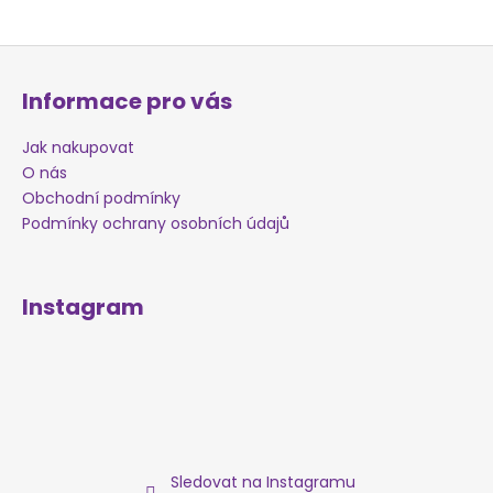
Z
á
Informace pro vás
p
a
Jak nakupovat
t
O nás
í
Obchodní podmínky
Podmínky ochrany osobních údajů
Instagram
Sledovat na Instagramu